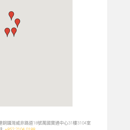
港銅鑼灣威非路道18號萬國寶通中心31樓3104室
話:
+852 2104 0188