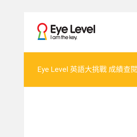
Skip
to
為各
Eye
content
家長
提供
Level
Eye
Level
比賽
比賽
資訊
的網
資訊
Eye Level 英語大挑戰 成績查
站