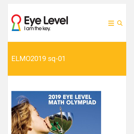
Skip
to
為各
Eye
content
家長
提供
Level
Eye
Level
比賽
比賽
資訊
的網
ELMO2019 sq-01
資訊
站