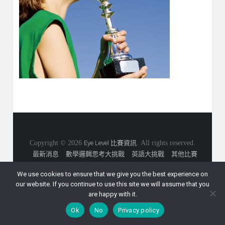
Copyright © 2026
Eye Level 比賽資訊
. All rights reserved.
最新消息
數學邏輯思考大挑戰
英語大挑戰
其他比賽
比賽報名
課程資訊
聯絡我們
私隱政策
We use cookies to ensure that we give you the best experience on
our website. If you continue to use this site we will assume that you
are happy with it.
Ok
No
Privacy policy