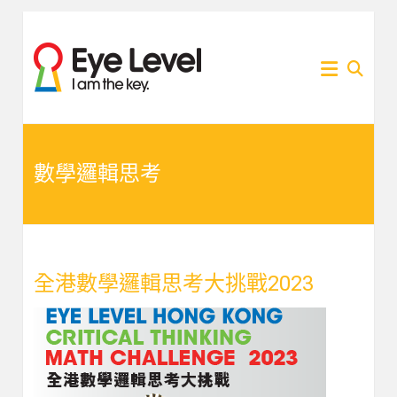
Skip
to
為各
Eye
content
家長
提供
Level
Eye
Level
比賽
比賽
資訊
的網
數學邏輯思考
資訊
站
全港數學邏輯思考大挑戰2023