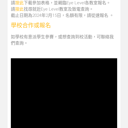
請
按此
下載參加表格，並親臨Eye Level各教室報名。
請
按此
找尋就近Eye Level教室及致電查詢。
截止日期為2024年2月15日，名額有限，請從速報名 。
學校合作或報名
如學校有意派學生參賽，或想查詢到校活動，可聯絡我
們查詢。