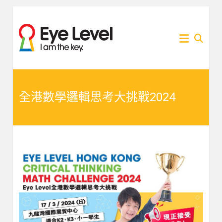
Skip
to
為各
Eye
content
家長
提供
Level
Eye
Level
比賽
比賽
資訊
的網
全港數學邏輯思考大挑戰2024
資訊
站