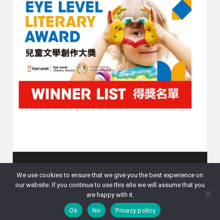
We use cookies to ensure that we give you the best experience on
Copyright © 2026
Eye Level 比賽資訊
. All rights reserved.
our website. If you continue to use this site we will assume that you
最新消息
數學邏輯思考大挑戰
英語大挑戰
其他比賽
are happy with it.
比賽報名
課程資訊
聯絡我們
私隱政策
Ok
No
Privacy policy