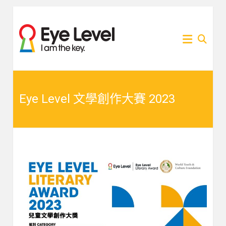
Skip
to
為各
Eye
content
家長
提供
Level
Eye
Level
比賽
比賽
資訊
的網
Eye Level 文學創作大賽 2023
資訊
站