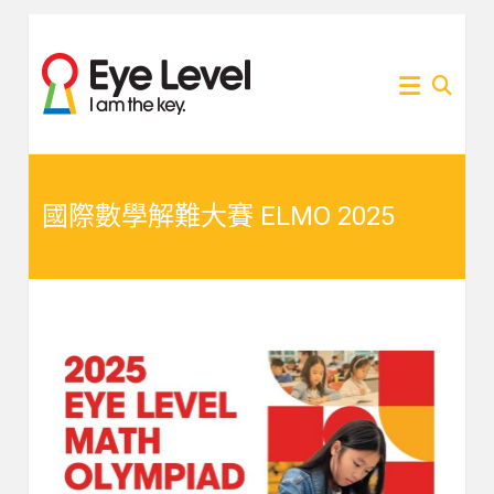
Skip
to
為各
Eye
content
家長
提供
Level
Eye
Level
比賽
比賽
資訊
的網
國際數學解難大賽 ELMO 2025
資訊
站